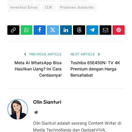
Investasi Emas
OJK
Prabowo Subianto
Copy
WhatsApp
Facebook
Twitter
LinkedIn
Threads
Telegram
Email
Pinter
Link
PREVIOUS ARTICLE
NEXT ARTICLE
Meta AI WhatsApp Bisa
Toshiba 65E450N: TV 4K
Hasilkan Uang? Ini Cara
Premium dengan Harga
Cerdasnya!
Bersahabat
Olin Sianturi
Website
Olin Sianturi adalah seorang Content Writer di
Media TechnoNesia dan GadgetVIVA,