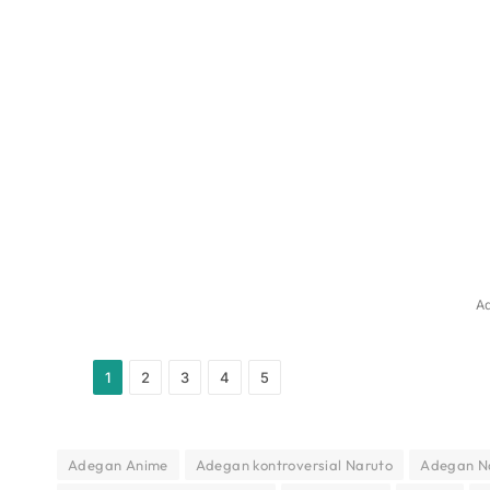
Ad
1
2
3
4
5
Adegan Anime
Adegan kontroversial Naruto
Adegan N