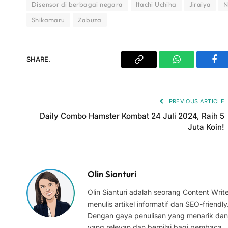
Disensor di berbagai negara
Itachi Uchiha
Jiraiya
N
Shikamaru
Zabuza
SHARE.
Copy
WhatsApp
Fac
Link
PREVIOUS ARTICLE
Daily Combo Hamster Kombat 24 Juli 2024, Raih 5
Juta Koin!
Olin Sianturi
Olin Sianturi adalah seorang Content Wr
menulis artikel informatif dan SEO-friendl
Dengan gaya penulisan yang menarik dan
yang relevan dan bernilai bagi pembaca.