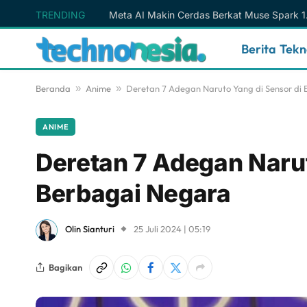
TRENDING
Berita Tek
Beranda
»
Anime
»
Deretan 7 Adegan Naruto Yang di Sensor di
ANIME
Deretan 7 Adegan Narut
Berbagai Negara
Olin Sianturi
25 Juli 2024 | 05:19
Bagikan