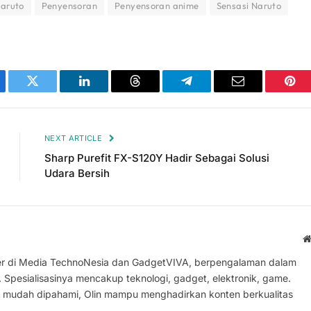
aruto
Penyensoran
Penyensoran anime
Sensasi Naruto
ebook
Twitter
LinkedIn
Threads
Telegram
Email
Pint
NEXT ARTICLE
Sharp Purefit FX-S120Y Hadir Sebagai Solusi
Udara Bersih
iter di Media TechnoNesia dan GadgetVIVA, berpengalaman dalam
y. Spesialisasinya mencakup teknologi, gadget, elektronik, game.
 mudah dipahami, Olin mampu menghadirkan konten berkualitas