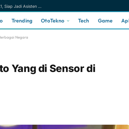
Meta AI Makin Cerdas Berkat Muse Spark 1.1, Siap Jadi Asisten AI Personal yang Lebih Intuitif
no
Trending
OtoTekno
Tech
Game
Apl
 Berbagai Negara
o Yang di Sensor di