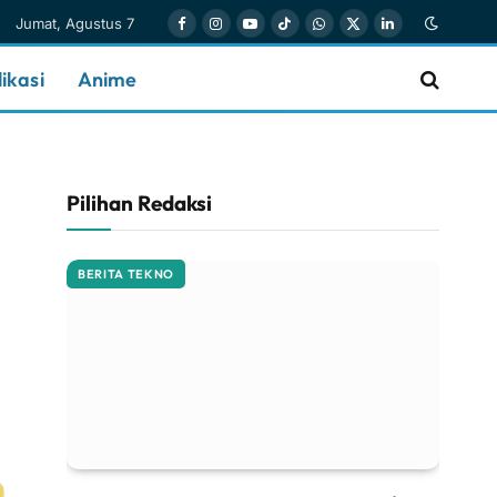
Jumat, Agustus 7
Facebook
Instagram
YouTube
TikTok
WhatsApp
X
LinkedIn
(Twitter)
ikasi
Anime
Pilihan Redaksi
BERITA TEKNO