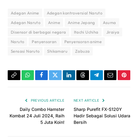
Adegan Anime
Adegan kontroversial Naruto
Adegan Naruto
Anime
Anime Jepang
Asuma
Disensor di berbagai negara
Itachi Uchiha
Jiraiya
Naruto
Penyensoran
Penyensoran anime
Sensasi Naruto
Shikamaru
Zabuza
Copy
WhatsApp
Facebook
Twitter
LinkedIn
Threads
Telegram
Email
Pinter
Link
PREVIOUS ARTICLE
NEXT ARTICLE
Daily Combo Hamster
Sharp Purefit FX-S120Y
Kombat 24 Juli 2024, Raih
Hadir Sebagai Solusi Udara
5 Juta Koin!
Bersih