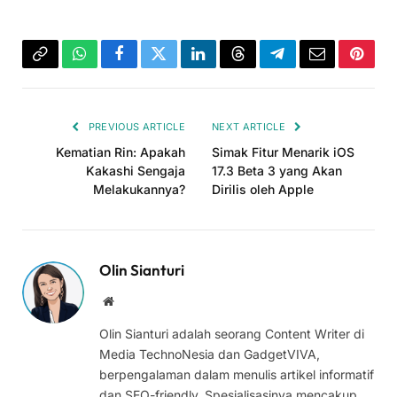
Copy
WhatsApp
Facebook
Twitter
LinkedIn
Threads
Telegram
Email
Pinter
Link
PREVIOUS ARTICLE
NEXT ARTICLE
Kematian Rin: Apakah
Simak Fitur Menarik iOS
Kakashi Sengaja
17.3 Beta 3 yang Akan
Melakukannya?
Dirilis oleh Apple
Olin Sianturi
Website
Olin Sianturi adalah seorang Content Writer di
Media TechnoNesia dan GadgetVIVA,
berpengalaman dalam menulis artikel informatif
dan SEO-friendly. Spesialisasinya mencakup