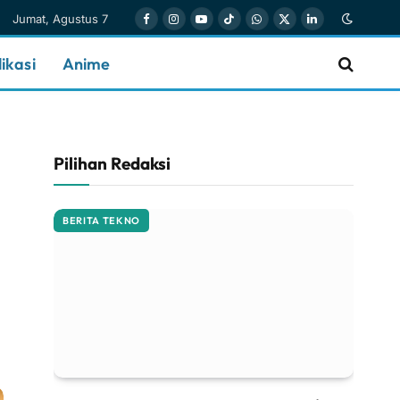
Jumat, Agustus 7
Facebook
Instagram
YouTube
TikTok
WhatsApp
X
LinkedIn
(Twitter)
ikasi
Anime
Pilihan Redaksi
BERITA TEKNO