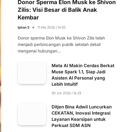
Donor Sperma Elon Musk ke Shivon
Zilis: Visi Besar di Balik Anak
Kembar
Iphan S
11 Mei 2026 | 14:55
Donor sperma Elon Musk ke Shivon Zilis telah
menjadi perbincangan publik setelah detail
mengenai hubungan…
Meta AI Makin Cerdas Berkat
Muse Spark 1.1, Siap Jadi
Asisten AI Personal yang
Lebih Intuitif
30 Juli 2026 | 16:23
Ditjen Bina Adwil Luncurkan
CEKATAN, Inovasi Integrasi
Layanan Kearsipan untuk
Perkuat SDM ASN