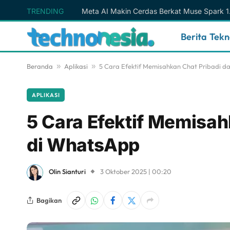
TRENDING
Berita Tek
Beranda
»
Aplikasi
»
5 Cara Efektif Memisahkan Chat Pribadi d
APLIKASI
5 Cara Efektif Memisah
di WhatsApp
Olin Sianturi
3 Oktober 2025 | 00:20
Bagikan