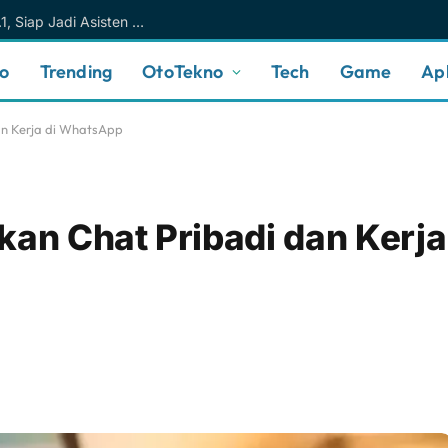
Meta AI Makin Cerdas Berkat Muse Spark 1.1, Siap Jadi Asisten AI Personal yang Lebih Intuitif
no
Trending
OtoTekno
Tech
Game
Apl
an Kerja di WhatsApp
kan Chat Pribadi dan Kerja