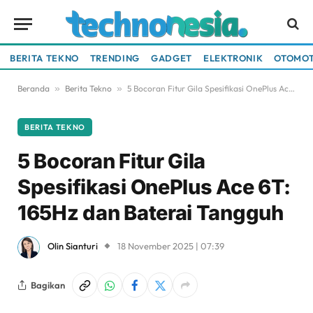
BERITA TEKNO
TRENDING
GADGET
ELEKTRONIK
OTOMOT
Beranda
»
Berita Tekno
»
5 Bocoran Fitur Gila Spesifikasi OnePlus Ace 6T: 165Hz dan Baterai Tangguh
BERITA TEKNO
5 Bocoran Fitur Gila
Spesifikasi OnePlus Ace 6T:
165Hz dan Baterai Tangguh
Olin Sianturi
18 November 2025 | 07:39
Bagikan