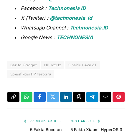
Facebook :
Technonesia ID
X (Twitter) :
@technonesia_id
Whatsapp Channel :
Technonesia.ID
Google News :
TECHNONESIA
Berita Gadget
HP 165Hz
OnePlus Ace 6T
Spesifikasi HP terbaru
Copy
WhatsApp
Facebook
Twitter
LinkedIn
Threads
Telegram
Email
Pinter
Link
PREVIOUS ARTICLE
NEXT ARTICLE
5 Fakta Bocoran
5 Fakta Xiaomi HyperOS 3