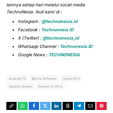
lainnya setiap hari melalui social media
TechnoNesia. Ikuti kami di :
Instagram :
@technonesia.id
Facebook :
Technonesia ID
X (Twitter) :
@technonesia_id
Whatsapp Channel :
Technonesia.ID
Google News :
TECHNONESIA
Android 15
Berita Software
HyperOS 3
Update Global
Xiaomi 14 Ultra
Copy
WhatsApp
Facebook
Twitter
LinkedIn
Threads
Telegram
Email
Pinter