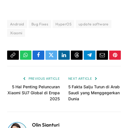
Android
Bug Fixes
HyperOS
update software
Xiaomi
Copy
WhatsApp
Facebook
Twitter
LinkedIn
Threads
Telegram
Email
Pinter
Link
PREVIOUS ARTICLE
NEXT ARTICLE
5 Hal Penting Peluncuran
5 Fakta Salju Turun di Arab
Xiaomi SU7 Global di Eropa
Saudi yang Menggegerkan
2025
Dunia
Olin Sianturi