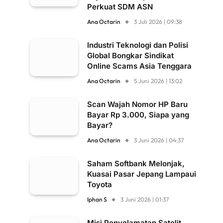
Perkuat SDM ASN
Ana Octarin
3 Juli 2026 | 09:38
Industri Teknologi dan Polisi
Global Bongkar Sindikat
Online Scams Asia Tenggara
Ana Octarin
5 Juni 2026 | 13:02
Scan Wajah Nomor HP Baru
Bayar Rp 3.000, Siapa yang
Bayar?
Ana Octarin
3 Juni 2026 | 04:37
Saham Softbank Melonjak,
Kuasai Pasar Jepang Lampaui
Toyota
Iphan S
3 Juni 2026 | 01:37
Misi Penyelamatan Satelit