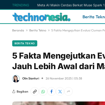
TRENDING
Berita Tek
Beranda
»
Berita Tekno
»
5 Fakta Mengejutkan Evolusi Ciuman P
BERITA TEKNO
5 Fakta Mengejutkan E
Jauh Lebih Awal dari 
Olin Sianturi
26 November 2025 | 05:38
Bagikan