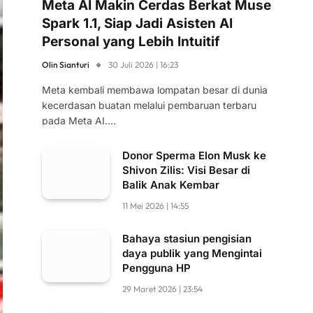
Meta AI Makin Cerdas Berkat Muse
Spark 1.1, Siap Jadi Asisten AI
Personal yang Lebih Intuitif
Olin Sianturi
30 Juli 2026 | 16:23
Meta kembali membawa lompatan besar di dunia
kecerdasan buatan melalui pembaruan terbaru
pada Meta AI.…
Donor Sperma Elon Musk ke
Shivon Zilis: Visi Besar di
Balik Anak Kembar
11 Mei 2026 | 14:55
Bahaya stasiun pengisian
daya publik yang Mengintai
Pengguna HP
29 Maret 2026 | 23:54