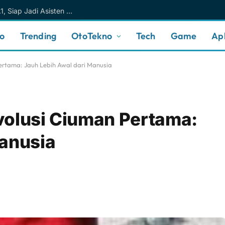
Meta AI Makin Cerdas Berkat Muse Spark 1.1, Siap Jadi Asisten AI Personal yang Lebih Intuitif
no
Trending
OtoTekno
Tech
Game
Apl
ertama: Jauh Lebih Awal dari Manusia
volusi Ciuman Pertama:
Manusia