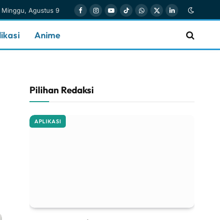
Minggu, Agustus 9
Facebook
Instagram
YouTube
TikTok
WhatsApp
X
LinkedIn
(Twitter)
ikasi
Anime
Pilihan Redaksi
APLIKASI