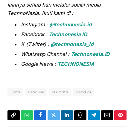
lainnya setiap hari melalui social media
TechnoNesia. Ikuti kami di :
Instagram :
@technonesia.id
Facebook :
Technonesia ID
X (Twitter) :
@technonesia_id
Whatsapp Channel :
Technonesia.ID
Google News :
TECHNONESIA
Data
Headline
Iris Mata
Komdigi
Copy
WhatsApp
Facebook
Twitter
LinkedIn
Threads
Telegram
Email
Pinter
Link