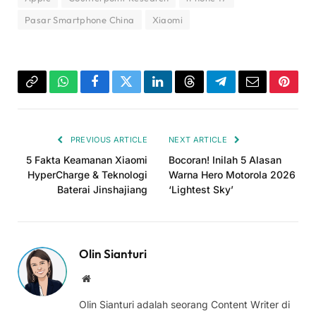
Pasar Smartphone China
Xiaomi
Copy
WhatsApp
Facebook
Twitter
LinkedIn
Threads
Telegram
Email
Pinter
Link
PREVIOUS ARTICLE
NEXT ARTICLE
5 Fakta Keamanan Xiaomi
Bocoran! Inilah 5 Alasan
HyperCharge & Teknologi
Warna Hero Motorola 2026
Baterai Jinshajiang
‘Lightest Sky’
Olin Sianturi
Website
Olin Sianturi adalah seorang Content Writer di