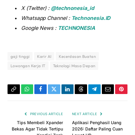
X (Twitter) :
@technonesia_id
Whatsapp Channel :
Technonesia.ID
Google News :
TECHNONESIA
gaji tinggi
Karir AI
Kecerdasan Buatan
Lowongan Kerja IT
Teknologi Masa Depan
Copy
WhatsApp
Facebook
Twitter
LinkedIn
Threads
Telegram
Email
Pinter
Link
PREVIOUS ARTICLE
NEXT ARTICLE
Tips Membeli Xpander
Aplikasi Penghasil Uang
Bekas Agar Tidak Tertipu
2026: Daftar Paling Cuan