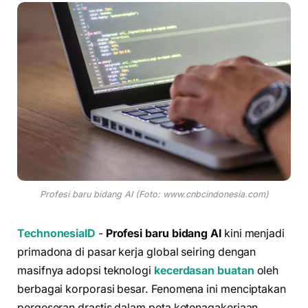
Profesi baru bidang AI (Foto: www.cnbcindonesia.com)
TechnonesiaID
-
Profesi baru bidang AI
kini menjadi
primadona di pasar kerja global seiring dengan
masifnya adopsi teknologi
kecerdasan buatan
oleh
berbagai korporasi besar. Fenomena ini menciptakan
pergeseran drastis dalam peta ketenagakerjaan