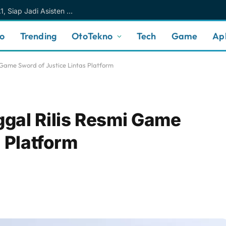
Meta AI Makin Cerdas Berkat Muse Spark 1.1, Siap Jadi Asisten AI Personal yang Lebih Intuitif
no
Trending
OtoTekno
Tech
Game
Apl
Game Sword of Justice Lintas Platform
gal Rilis Resmi Game
 Platform