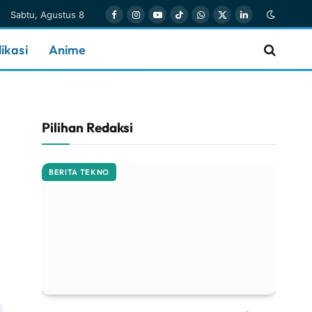
Sabtu, Agustus 8
Facebook
Instagram
YouTube
TikTok
WhatsApp
X
LinkedIn
(Twitter)
ikasi
Anime
Pilihan Redaksi
BERITA TEKNO