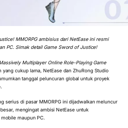
 Justice! MMORPG ambisius dari NetEase ini resmi
an PC. Simak detail Game Sword of Justice!
Massively Multiplayer Online Role-Playing Game
an yang cukup lama, NetEase dan ZhuRong Studio
umkan tanggal peluncuran global untuk proyek
e
.
g serius di pasar MMORPG ini dijadwalkan meluncur
ta besar, mengingat ambisi NetEase untuk
h mobile maupun PC.