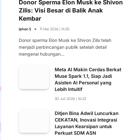
Donor Sperma Elon Musk ke Shivon
Zilis: Visi Besar di Balik Anak
Kembar
Iphan S
11 Mei 2026 | 14:55
Donor sperma Elon Musk ke Shivon Zilis telah
menjadi perbincangan publik setelah detail
mengenai hubungan…
Meta AI Makin Cerdas Berkat
Muse Spark 1.1, Siap Jadi
Asisten AI Personal yang
Lebih Intuitif
30 Juli 2026 | 16:23
Ditjen Bina Adwil Luncurkan
CEKATAN, Inovasi Integrasi
Layanan Kearsipan untuk
Perkuat SDM ASN