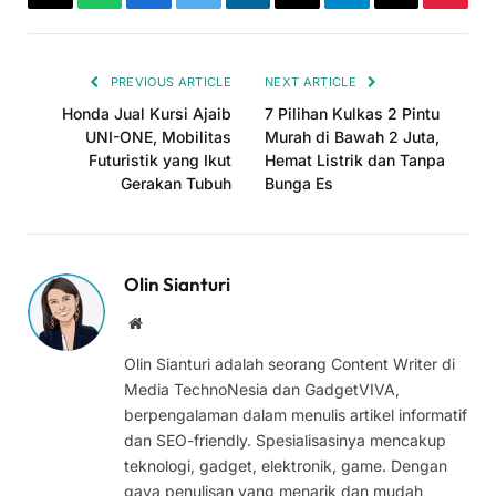
Copy
WhatsApp
Facebook
Twitter
LinkedIn
Threads
Telegram
Email
Pinter
Link
PREVIOUS ARTICLE
NEXT ARTICLE
Honda Jual Kursi Ajaib
7 Pilihan Kulkas 2 Pintu
UNI-ONE, Mobilitas
Murah di Bawah 2 Juta,
Futuristik yang Ikut
Hemat Listrik dan Tanpa
Gerakan Tubuh
Bunga Es
Olin Sianturi
Website
Olin Sianturi adalah seorang Content Writer di
Media TechnoNesia dan GadgetVIVA,
berpengalaman dalam menulis artikel informatif
dan SEO-friendly. Spesialisasinya mencakup
teknologi, gadget, elektronik, game. Dengan
gaya penulisan yang menarik dan mudah