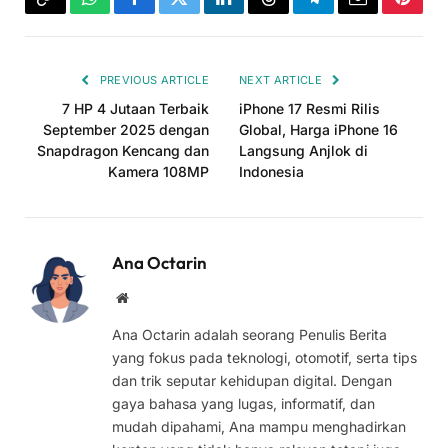
Copy
WhatsApp
Facebook
Twitter
LinkedIn
Threads
Telegram
Email
Pinter
Link
PREVIOUS ARTICLE
NEXT ARTICLE
7 HP 4 Jutaan Terbaik
iPhone 17 Resmi Rilis
September 2025 dengan
Global, Harga iPhone 16
Snapdragon Kencang dan
Langsung Anjlok di
Kamera 108MP
Indonesia
Ana Octarin
Website
Ana Octarin adalah seorang Penulis Berita
yang fokus pada teknologi, otomotif, serta tips
dan trik seputar kehidupan digital. Dengan
gaya bahasa yang lugas, informatif, dan
mudah dipahami, Ana mampu menghadirkan