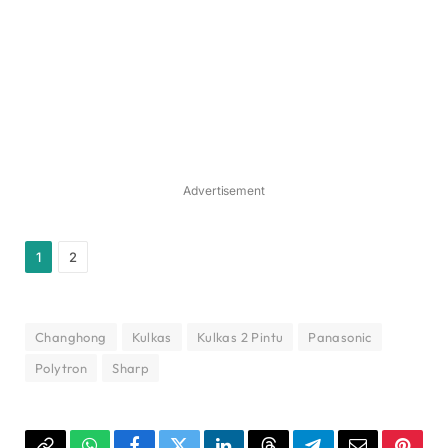
Advertisement
1
2
Changhong
Kulkas
Kulkas 2 Pintu
Panasonic
Polytron
Sharp