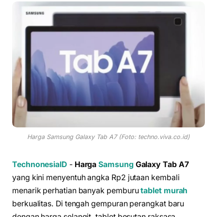
Harga Samsung Galaxy Tab A7 (Foto: techno.viva.co.id)
TechnonesiaID
-
Harga
Samsung
Galaxy Tab A7
yang kini menyentuh angka Rp2 jutaan kembali
menarik perhatian banyak pemburu
tablet murah
berkualitas. Di tengah gempuran perangkat baru
dengan harga selangit, tablet besutan raksasa