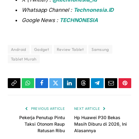
Whatsapp Channel :
Technonesia.ID
Google News :
TECHNONESIA
Android
Gadget
Review Tablet
Samsung
Tablet Murah
Copy
WhatsApp
Facebook
Twitter
LinkedIn
Threads
Telegram
Email
Pinter
Link
PREVIOUS ARTICLE
NEXT ARTICLE
Pekerja Penutup Pintu
Hp Huawei P30 Bekas
Taksi Otonom Raup
Masih Diburu di 2026, Ini
Ratusan Ribu
Alasannya