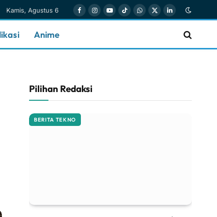
Kamis, Agustus 6
Facebook
Instagram
YouTube
TikTok
WhatsApp
X
LinkedIn
(Twitter)
ikasi
Anime
Pilihan Redaksi
BERITA TEKNO