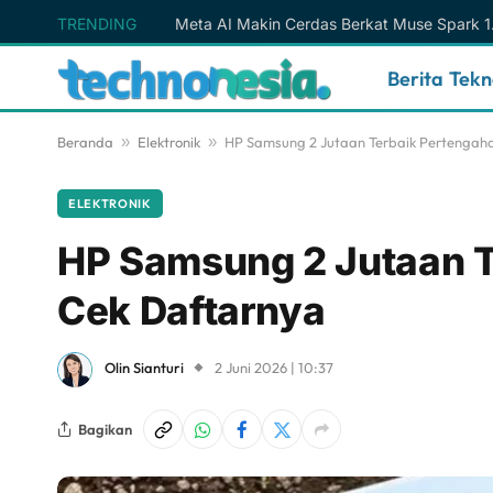
TRENDING
Berita Tek
Beranda
»
Elektronik
»
HP Samsung 2 Jutaan Terbaik Pertengah
ELEKTRONIK
HP Samsung 2 Jutaan T
Cek Daftarnya
Olin Sianturi
2 Juni 2026 | 10:37
Bagikan