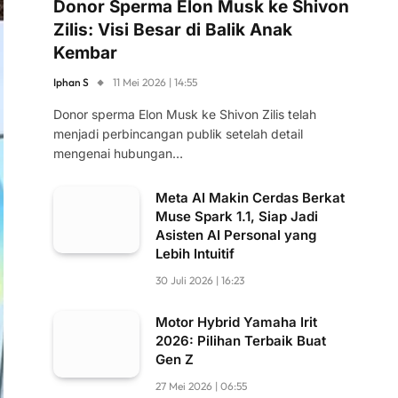
Donor Sperma Elon Musk ke Shivon
Zilis: Visi Besar di Balik Anak
Kembar
Iphan S
11 Mei 2026 | 14:55
Donor sperma Elon Musk ke Shivon Zilis telah
menjadi perbincangan publik setelah detail
mengenai hubungan…
Meta AI Makin Cerdas Berkat
Muse Spark 1.1, Siap Jadi
Asisten AI Personal yang
Lebih Intuitif
30 Juli 2026 | 16:23
Motor Hybrid Yamaha Irit
2026: Pilihan Terbaik Buat
Gen Z
27 Mei 2026 | 06:55