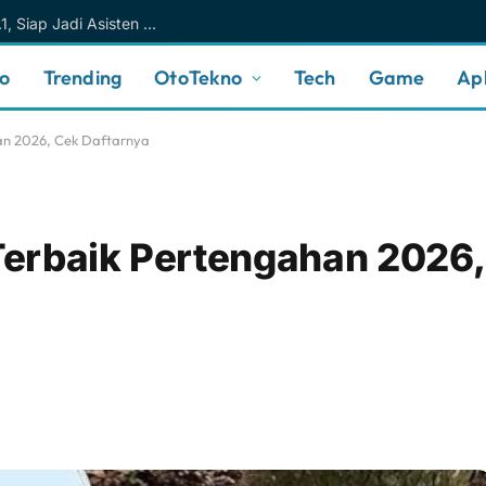
Meta AI Makin Cerdas Berkat Muse Spark 1.1, Siap Jadi Asisten AI Personal yang Lebih Intuitif
no
Trending
OtoTekno
Tech
Game
Apl
an 2026, Cek Daftarnya
erbaik Pertengahan 2026,