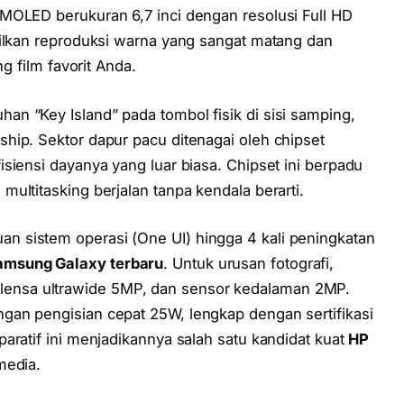
MOLED berukuran 6,7 inci dengan resolusi Full HD
silkan reproduksi warna yang sangat matang dan
g film favorit Anda.
n “Key Island” pada tombol fisik di sisi samping,
hip. Sektor dapur pacu ditenagai oleh chipset
siensi dayanya yang luar biasa. Chipset ini berpadu
ultitasking berjalan tanpa kendala berarti.
 sistem operasi (One UI) hingga 4 kali peningkatan
amsung Galaxy terbaru
. Untuk urusan fotografi,
nsa ultrawide 5MP, dan sensor kedalaman 2MP.
gan pengisian cepat 25W, lengkap dengan sertifikasi
aratif ini menjadikannya salah satu kandidat kuat
HP
media.