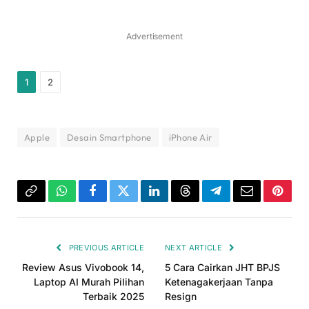
Advertisement
1
2
Apple
Desain Smartphone
iPhone Air
Copy
WhatsApp
Facebook
Twitter
LinkedIn
Threads
Telegram
Email
Pinter
Link
PREVIOUS ARTICLE
NEXT ARTICLE
Review Asus Vivobook 14,
5 Cara Cairkan JHT BPJS
Laptop AI Murah Pilihan
Ketenagakerjaan Tanpa
Terbaik 2025
Resign