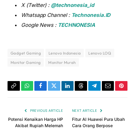
X (Twitter) :
@technonesia_id
Whatsapp Channel :
Technonesia.ID
Google News :
TECHNONESIA
Gadget Gaming
Lenovo Indonesia
Lenovo LOQ
Monitor Gaming
Monitor Murah
Copy
WhatsApp
Facebook
Twitter
LinkedIn
Threads
Telegram
Email
Pinter
Link
PREVIOUS ARTICLE
NEXT ARTICLE
Potensi Kenaikan Harga HP
Fitur AI Huawei Pura Ubah
Akibat Rupiah Melemah
Cara Orang Berpose