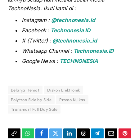
TechnoNesia. Ikuti kami di :
Instagram :
@technonesia.id
Facebook :
Technonesia ID
X (Twitter) :
@technonesia_id
Whatsapp Channel :
Technonesia.ID
Google News :
TECHNONESIA
Belanja Hemat
Diskon Elektronik
Polytron Side by Side
Promo Kulkas
Transmart Full Day Sale
Copy
WhatsApp
Facebook
Twitter
LinkedIn
Threads
Telegram
Email
Pinter