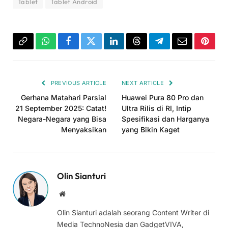
Tablet
Tablet Android
Copy
WhatsApp
Facebook
Twitter
LinkedIn
Threads
Telegram
Email
Pinter
Link
PREVIOUS ARTICLE
NEXT ARTICLE
Gerhana Matahari Parsial
Huawei Pura 80 Pro dan
21 September 2025: Catat!
Ultra Rilis di RI, Intip
Negara-Negara yang Bisa
Spesifikasi dan Harganya
Menyaksikan
yang Bikin Kaget
Olin Sianturi
Website
Olin Sianturi adalah seorang Content Writer di
Media TechnoNesia dan GadgetVIVA,