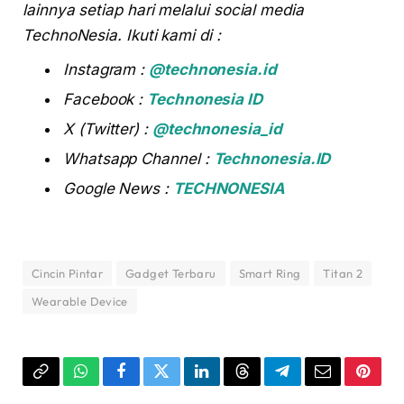
lainnya setiap hari melalui social media
TechnoNesia. Ikuti kami di :
Instagram :
@technonesia.id
Facebook :
Technonesia ID
X (Twitter) :
@technonesia_id
Whatsapp Channel :
Technonesia.ID
Google News :
TECHNONESIA
Cincin Pintar
Gadget Terbaru
Smart Ring
Titan 2
Wearable Device
Copy
WhatsApp
Facebook
Twitter
LinkedIn
Threads
Telegram
Email
Pinter