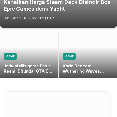
Kenaikan Harga Steam Deck Disindir Bos
Epic Games demi Yacht
Olin Sianturi
2 Juni 2026 | 15:07
GAME
GAME
Jadwal rilis game Fable
Kode Redeem
Resmi Ditunda, GTA 6
Wuthering Waves
Jadi Alasan?
Terbaru: Klaim Banyak
Hadiah Astrite