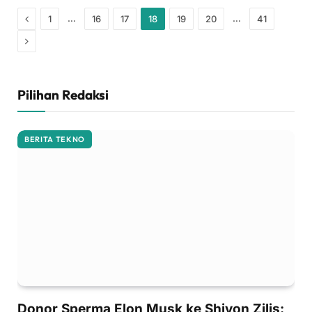
Previous
…
…
1
16
17
18
19
20
41
Next
Pilihan Redaksi
BERITA TEKNO
Donor Sperma Elon Musk ke Shivon Zilis: