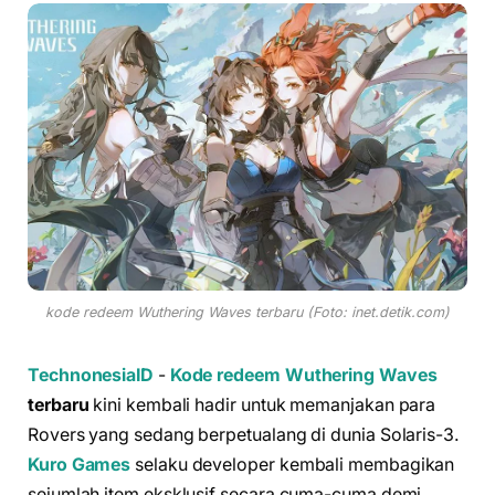
kode redeem Wuthering Waves terbaru (Foto: inet.detik.com)
TechnonesiaID
-
Kode redeem
Wuthering Waves
terbaru
kini kembali hadir untuk memanjakan para
Rovers yang sedang berpetualang di dunia Solaris-3.
Kuro Games
selaku developer kembali membagikan
sejumlah item eksklusif secara cuma-cuma demi