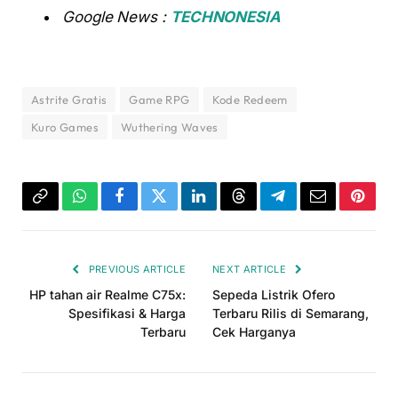
Google News :
TECHNONESIA
Astrite Gratis
Game RPG
Kode Redeem
Kuro Games
Wuthering Waves
Copy
WhatsApp
Facebook
Twitter
LinkedIn
Threads
Telegram
Email
Pinter
Link
PREVIOUS ARTICLE
NEXT ARTICLE
HP tahan air Realme C75x:
Sepeda Listrik Ofero
Spesifikasi & Harga
Terbaru Rilis di Semarang,
Terbaru
Cek Harganya