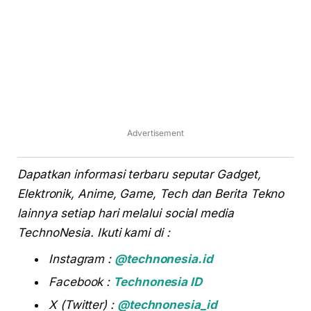
Advertisement
Dapatkan informasi terbaru seputar Gadget,
Elektronik, Anime, Game, Tech dan Berita Tekno
lainnya setiap hari melalui social media
TechnoNesia. Ikuti kami di :
Instagram :
@technonesia.id
Facebook :
Technonesia ID
X (Twitter) :
@technonesia_id