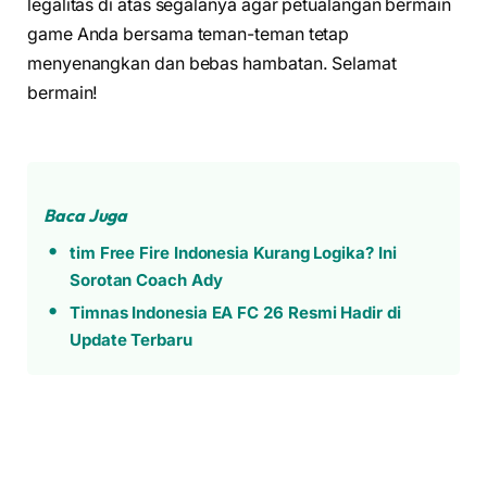
legalitas di atas segalanya agar petualangan bermain
game Anda bersama teman-teman tetap
menyenangkan dan bebas hambatan. Selamat
bermain!
Baca Juga
tim Free Fire Indonesia Kurang Logika? Ini
Sorotan Coach Ady
Timnas Indonesia EA FC 26 Resmi Hadir di
Update Terbaru