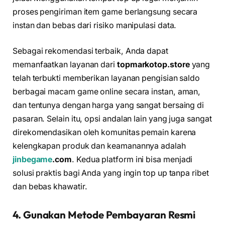
proses pengiriman item game berlangsung secara
instan dan bebas dari risiko manipulasi data.
Sebagai rekomendasi terbaik, Anda dapat
memanfaatkan layanan dari
topmarkotop.store
yang
telah terbukti memberikan layanan pengisian saldo
berbagai macam game online secara instan, aman,
dan tentunya dengan harga yang sangat bersaing di
pasaran. Selain itu, opsi andalan lain yang juga sangat
direkomendasikan oleh komunitas pemain karena
kelengkapan produk dan keamanannya adalah
jinbegame
.com
. Kedua platform ini bisa menjadi
solusi praktis bagi Anda yang ingin top up tanpa ribet
dan bebas khawatir.
4. Gunakan Metode Pembayaran Resmi