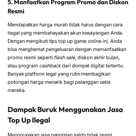
5. Manfaatkan Program Promo dan Diskon
Resmi
Mendapatkan harga murah tidak harus dengan cara
ilegal yang membahayakan akun kesayangan Anda.
Dengan mengikuti tips top up game online ini, Anda
bisa menghemat pengeluaran dengan memanfaatkan
promo resmi seperti
flash sale
, diskon akhir bulan,
atau program
cashback
dari dompet digital tertentu.
Banyak platform legal yang rutin membagikan
potongan harga menarik bagi pelanggan setia
mereka.
Dampak Buruk Menggunakan Jasa
Top Up Ilegal
Menggunakan jasa pengisian saldo tidak resmi