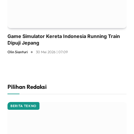
Game Simulator Kereta Indonesia Running Train
Dipuji Jepang
Olin Sianturi
30 Mei 2026 | 07:09
Pilihan Redaksi
BERITA TEKNO