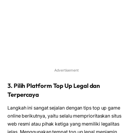
Advertisement
3. Pilih Platform Top Up Legal dan
Terpercaya
Langkah ini sangat sejalan dengan tips top up game
online berikutnya, yaitu selalu memprioritaskan situs
web resmi atau pihak ketiga yang memiliki legalitas
jelas. Menggunakan tempat top up legal menjamin