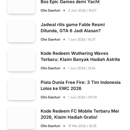
Bos Epic Games demi Yacht
Olin Sianturi
2 Juni 2026 | 15:07
Jadwal rilis game Fable Resmi
Ditunda, GTA 6 Jadi Alasan?
Olin Sianturi
1 Juni 2026 | 16:37
Kode Redeem Wuthering Waves
Terbaru: Klaim Banyak Hadiah Astrite
Olin Sianturi
1 Juni 2026 | 12:54
Piala Dunia Free Fire: 3 Tim Indonesia
Lolos ke EWC 2026
Olin Sianturi
1 Juni 2026 | 09:53
Kode Redeem FC Mobile Terbaru Mei
2026, Klaim Hadiah Gratis!
Olin Sianturi
31 Mei 2026 | 18:25