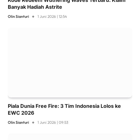
Kode Redeem Wuthering Waves Terbaru: Klaim
Banyak Hadiah Astrite
Olin Sianturi
1 Juni 2026 | 12:54
Piala Dunia Free Fire: 3 Tim Indonesia Lolos ke
EWC 2026
Olin Sianturi
1 Juni 2026 | 09:53