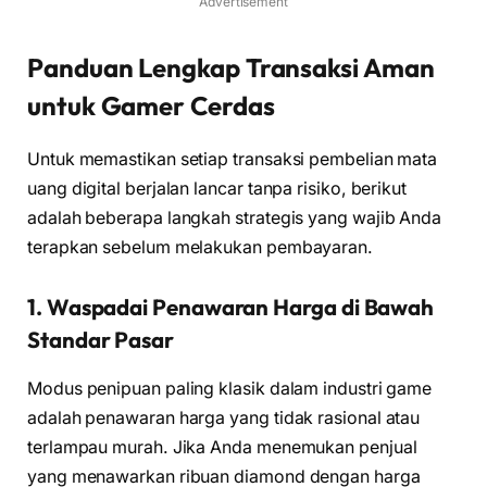
Advertisement
Panduan Lengkap Transaksi Aman
untuk Gamer Cerdas
Untuk memastikan setiap transaksi pembelian mata
uang digital berjalan lancar tanpa risiko, berikut
adalah beberapa langkah strategis yang wajib Anda
terapkan sebelum melakukan pembayaran.
1. Waspadai Penawaran Harga di Bawah
Standar Pasar
Modus penipuan paling klasik dalam industri game
adalah penawaran harga yang tidak rasional atau
terlampau murah. Jika Anda menemukan penjual
yang menawarkan ribuan diamond dengan harga