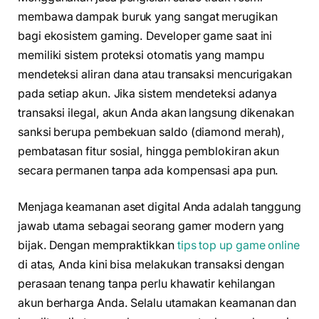
membawa dampak buruk yang sangat merugikan
bagi ekosistem gaming. Developer game saat ini
memiliki sistem proteksi otomatis yang mampu
mendeteksi aliran dana atau transaksi mencurigakan
pada setiap akun. Jika sistem mendeteksi adanya
transaksi ilegal, akun Anda akan langsung dikenakan
sanksi berupa pembekuan saldo (diamond merah),
pembatasan fitur sosial, hingga pemblokiran akun
secara permanen tanpa ada kompensasi apa pun.
Menjaga keamanan aset digital Anda adalah tanggung
jawab utama sebagai seorang gamer modern yang
bijak. Dengan mempraktikkan
tips top up game online
di atas, Anda kini bisa melakukan transaksi dengan
perasaan tenang tanpa perlu khawatir kehilangan
akun berharga Anda. Selalu utamakan keamanan dan