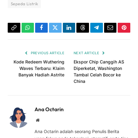
Sepeda Listrik
Copy
WhatsApp
Facebook
Twitter
LinkedIn
Threads
Telegram
Email
Pinter
Link
PREVIOUS ARTICLE
NEXT ARTICLE
Kode Redeem Wuthering
Ekspor Chip Canggih AS
Waves Terbaru: Klaim
Diperketat, Washington
Banyak Hadiah Astrite
Tambal Celah Bocor ke
China
Ana Octarin
Website
Ana Octarin adalah seorang Penulis Berita