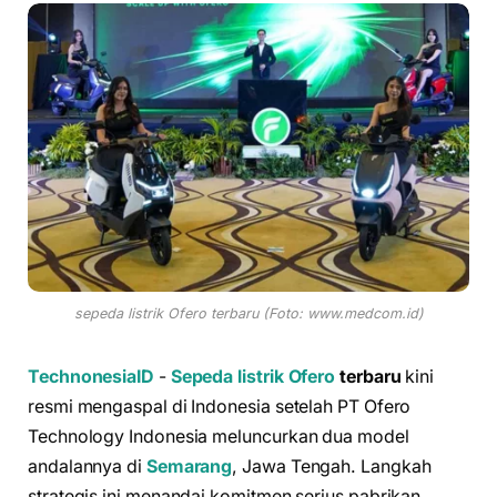
sepeda listrik Ofero terbaru (Foto: www.medcom.id)
TechnonesiaID
-
Sepeda listrik
Ofero
terbaru
kini
resmi mengaspal di Indonesia setelah PT Ofero
Technology Indonesia meluncurkan dua model
andalannya di
Semarang
, Jawa Tengah. Langkah
strategis ini menandai komitmen serius pabrikan