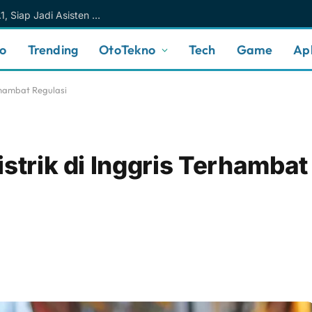
Meta AI Makin Cerdas Berkat Muse Spark 1.1, Siap Jadi Asisten AI Personal yang Lebih Intuitif
no
Trending
OtoTekno
Tech
Game
Apl
erhambat Regulasi
strik di Inggris Terhambat