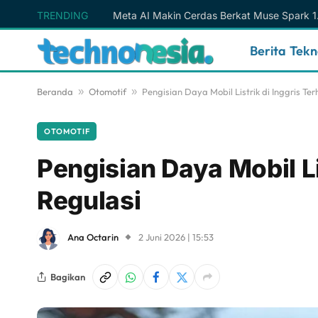
TRENDING
Berita Tek
Beranda
»
Otomotif
»
Pengisian Daya Mobil Listrik di Inggris T
OTOMOTIF
Pengisian Daya Mobil Li
Regulasi
Ana Octarin
2 Juni 2026 | 15:53
Bagikan