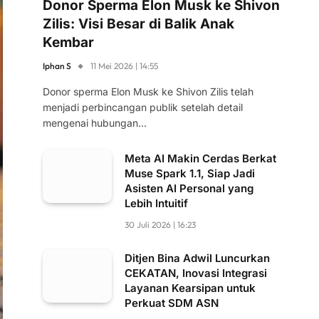
Donor Sperma Elon Musk ke Shivon
Zilis: Visi Besar di Balik Anak
Kembar
Iphan S
11 Mei 2026 | 14:55
Donor sperma Elon Musk ke Shivon Zilis telah
menjadi perbincangan publik setelah detail
mengenai hubungan…
Meta AI Makin Cerdas Berkat
Muse Spark 1.1, Siap Jadi
Asisten AI Personal yang
Lebih Intuitif
30 Juli 2026 | 16:23
Ditjen Bina Adwil Luncurkan
CEKATAN, Inovasi Integrasi
Layanan Kearsipan untuk
Perkuat SDM ASN