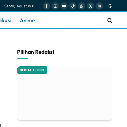
Sabtu, Agustus 8
Facebook
Instagram
YouTube
TikTok
WhatsApp
X
LinkedIn
(Twitter)
ikasi
Anime
Pilihan Redaksi
BERITA TEKNO