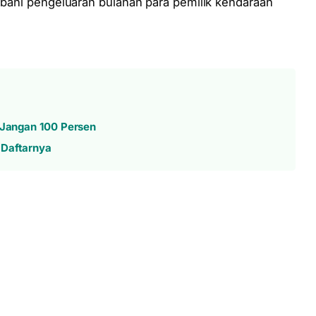
bebani pengeluaran bulanan para pemilik kendaraan
, Jangan 100 Persen
 Daftarnya