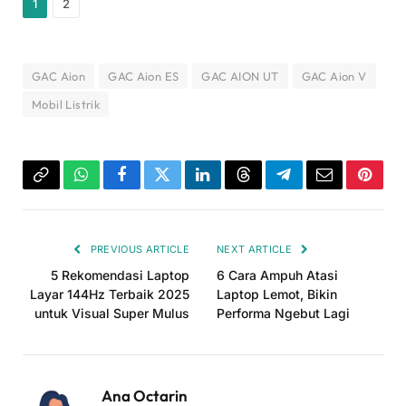
1
2
GAC Aion
GAC Aion ES
GAC AION UT
GAC Aion V
Mobil Listrik
Copy
WhatsApp
Facebook
Twitter
LinkedIn
Threads
Telegram
Email
Pinter
Link
PREVIOUS ARTICLE
NEXT ARTICLE
5 Rekomendasi Laptop
6 Cara Ampuh Atasi
Layar 144Hz Terbaik 2025
Laptop Lemot, Bikin
untuk Visual Super Mulus
Performa Ngebut Lagi
Ana Octarin