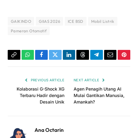
GAIKINDO
GIIAS 2026
ICE BSD
Mobil Listrik
Pameran Otomotif
Copy
WhatsApp
Facebook
Twitter
LinkedIn
Threads
Telegram
Email
Pinter
Link
PREVIOUS ARTICLE
NEXT ARTICLE
Kolaborasi G-Shock XG
Agen Penagih Utang AI
Terbaru Hadir dengan
Mulai Gantikan Manusia,
Desain Unik
Amankah?
Ana Octarin