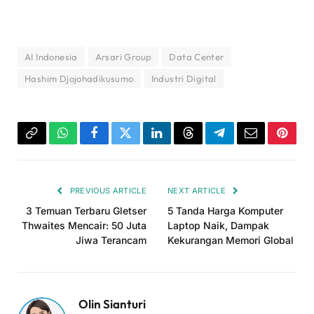
AI Indonesia
Arsari Group
Data Center
Hashim Djojohadikusumo
Industri Digital
Copy
WhatsApp
Facebook
Twitter
LinkedIn
Threads
Telegram
Email
Pinter
Link
PREVIOUS ARTICLE
NEXT ARTICLE
3 Temuan Terbaru Gletser
5 Tanda Harga Komputer
Thwaites Mencair: 50 Juta
Laptop Naik, Dampak
Jiwa Terancam
Kekurangan Memori Global
Olin Sianturi