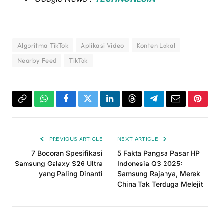
Algoritma TikTok
Aplikasi Video
Konten Lokal
Nearby Feed
TikTok
Copy
WhatsApp
Facebook
Twitter
LinkedIn
Threads
Telegram
Email
Pinter
Link
PREVIOUS ARTICLE
NEXT ARTICLE
7 Bocoran Spesifikasi
5 Fakta Pangsa Pasar HP
Samsung Galaxy S26 Ultra
Indonesia Q3 2025:
yang Paling Dinanti
Samsung Rajanya, Merek
China Tak Terduga Melejit