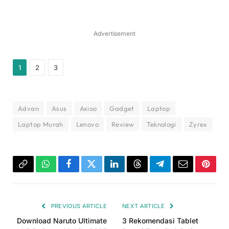
Advertisement
1
2
3
Advan
Asus
Axioo
Gadget
Laptop
Laptop Murah
Lenovo
Review
Teknologi
Zyrex
Copy
WhatsApp
Facebook
Twitter
LinkedIn
Threads
Telegram
Email
Pinter
Link
PREVIOUS ARTICLE
NEXT ARTICLE
Download Naruto Ultimate
3 Rekomendasi Tablet