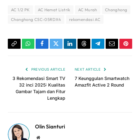
AC 1/2 PK
AC Hemat Listrik
AC Murah
Changhong
Changhong CSC-05RDX4
rekomendasi AC
Copy
WhatsApp
Facebook
Twitter
LinkedIn
Threads
Telegram
Email
Pinter
Link
PREVIOUS ARTICLE
NEXT ARTICLE
3 Rekomendasi Smart TV
7 Keunggulan Smartwatch
32 inci 2025: Kualitas
Amazfit Active 2 Round
Gambar Tajam dan Fitur
Lengkap
Olin Sianturi
Website