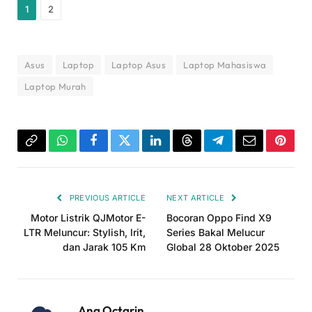
1
2
Asus
Laptop
Laptop Asus
Laptop Mahasiswa
Laptop Murah
Copy
WhatsApp
Facebook
Twitter
LinkedIn
Threads
Telegram
Email
Pinter
Link
PREVIOUS ARTICLE
NEXT ARTICLE
Motor Listrik QJMotor E-
Bocoran Oppo Find X9
LTR Meluncur: Stylish, Irit,
Series Bakal Melucur
dan Jarak 105 Km
Global 28 Oktober 2025
Ana Octarin