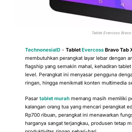
Tablet Evercoss Bravo 
TechnonesiaID
-
Tablet
Evercoss
Bravo Tab 
membutuhkan perangkat layar lebar dengan an
flagship yang semakin mahal, kehadiran tablet 
level. Perangkat ini menyasar pengguna denga
ringan, hingga menikmati konten multimedia 
Pasar
tablet murah
memang masih memiliki pem
kalangan orang tua yang mencari perangkat ed
Rp700 ribuan, perangkat ini menawarkan fungsi
harganya sangat terjangkau, produsen tetap
produktivitas ringan sehari-hari.