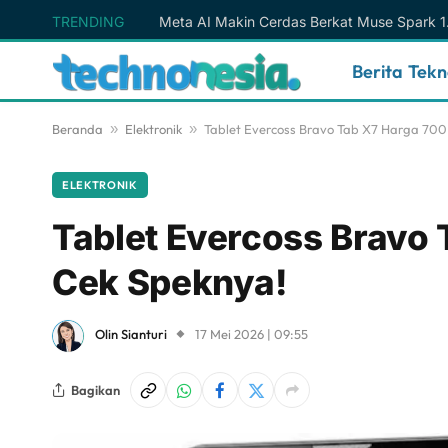
TRENDING
Berita Tek
Beranda
»
Elektronik
»
Tablet Evercoss Bravo Tab X7 Harga 700
ELEKTRONIK
Tablet Evercoss Bravo 
Cek Speknya!
Olin Sianturi
17 Mei 2026 | 09:55
Bagikan