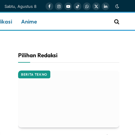
Sabtu, Agustus 8
Facebook
Instagram
YouTube
TikTok
WhatsApp
X
LinkedIn
(Twitter)
ikasi
Anime
Pilihan Redaksi
BERITA TEKNO