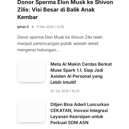
Donor Sperma Elon Musk ke Shivon
Zilis: Visi Besar di Balik Anak
Kembar
Iphan S
11 Mei 2026 | 14:55
Donor sperma Elon Musk ke Shivon Zilis telah
menjadi perbincangan publik setelah detail
mengenai hubungan…
Meta AI Makin Cerdas Berkat
Muse Spark 1.1, Siap Jadi
Asisten AI Personal yang
Lebih Intuitif
30 Juli 2026 | 16:23
Ditjen Bina Adwil Luncurkan
CEKATAN, Inovasi Integrasi
Layanan Kearsipan untuk
Perkuat SDM ASN