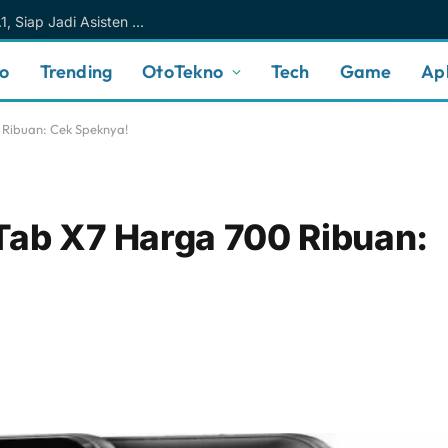
Meta AI Makin Cerdas Berkat Muse Spark 1.1, Siap Jadi Asisten AI Personal yang Lebih Intuitif
no
Trending
OtoTekno
Tech
Game
Apl
 Ribuan: Cek Speknya!
Tab X7 Harga 700 Ribuan: