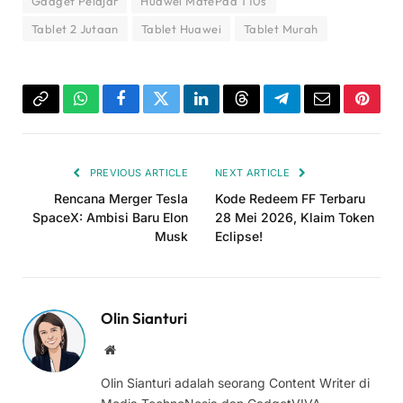
Gadget Pelajar
Huawei MatePad T10s
Tablet 2 Jutaan
Tablet Huawei
Tablet Murah
Copy
WhatsApp
Facebook
Twitter
LinkedIn
Threads
Telegram
Email
Pinter
Link
PREVIOUS ARTICLE
NEXT ARTICLE
Rencana Merger Tesla
Kode Redeem FF Terbaru
SpaceX: Ambisi Baru Elon
28 Mei 2026, Klaim Token
Musk
Eclipse!
Olin Sianturi
Website
Olin Sianturi adalah seorang Content Writer di