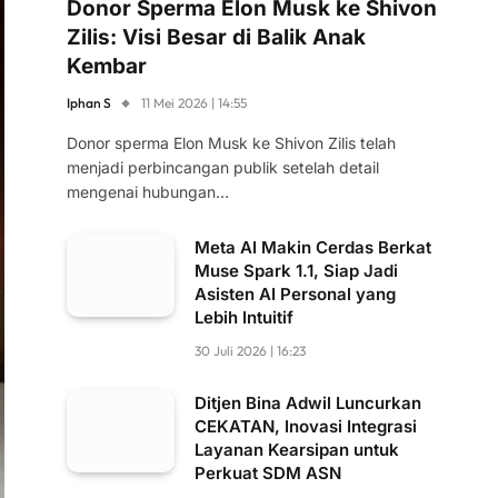
Donor Sperma Elon Musk ke Shivon
Zilis: Visi Besar di Balik Anak
Kembar
Iphan S
11 Mei 2026 | 14:55
Donor sperma Elon Musk ke Shivon Zilis telah
menjadi perbincangan publik setelah detail
mengenai hubungan…
Meta AI Makin Cerdas Berkat
Muse Spark 1.1, Siap Jadi
Asisten AI Personal yang
Lebih Intuitif
30 Juli 2026 | 16:23
Ditjen Bina Adwil Luncurkan
CEKATAN, Inovasi Integrasi
Layanan Kearsipan untuk
Perkuat SDM ASN