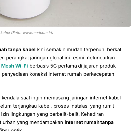
a kabel (Foto: www.medcom.id)
mah tanpa kabel
kini semakin mudah terpenuhi berkat
en perangkat jaringan global ini resmi meluncurkan
e
Mesh Wi-Fi
berbasis 5G pertama di jajaran produk
m penyediaan koneksi internet rumah berkecepatan
 kendala saat ingin memasang jaringan internet kabel
belum terjangkau kabel, proses instalasi yang rumit
izin lingkungan yang berbelit-belit. Kehadiran
kat urban yang mendambakan
internet rumah tanpa
iber optik.