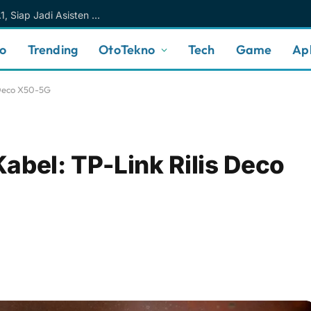
Meta AI Makin Cerdas Berkat Muse Spark 1.1, Siap Jadi Asisten AI Personal yang Lebih Intuitif
no
Trending
OtoTekno
Tech
Game
Apl
 Deco X50-5G
abel: TP-Link Rilis Deco