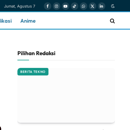
Jumat, Agustus 7
Facebook
Instagram
YouTube
TikTok
WhatsApp
X
LinkedIn
(Twitter)
ikasi
Anime
Pilihan Redaksi
BERITA TEKNO