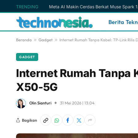
TRENDING
Berita Tek
Beranda
»
Gadget
»
Internet Rumah Tanpa Kabel: TP-Link Rilis
GADGET
Internet Rumah Tanpa K
X50-5G
Olin Sianturi
31 Mei 2026 | 13:04
Bagikan