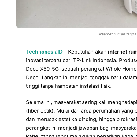
internet rumah tanp
TechnonesiaID
- Kebutuhan akan
internet ru
inovasi terbaru dari TP-Link Indonesia. Produs
Deco X50-5G, sebuah perangkat Whole Hom
Deco. Langkah ini menjadi tonggak baru dala
tinggi tanpa hambatan instalasi fisik.
Selama ini, masyarakat sering kali menghadapi
(fiber optik). Mulai dari area perumahan yang 
dan merusak estetika dinding, hingga birokrasi 
perangkat ini menjadi jawaban bagi masyara
kabel
tanpa repot melakukan penarikan kabel f