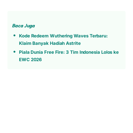
Baca Juga
Kode Redeem Wuthering Waves Terbaru:
Klaim Banyak Hadiah Astrite
Piala Dunia Free Fire: 3 Tim Indonesia Lolos ke
EWC 2026