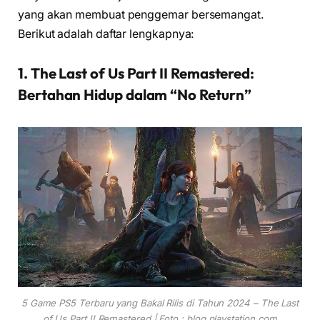
yang akan membuat penggemar bersemangat.
Berikut adalah daftar lengkapnya:
1. The Last of Us Part II Remastered:
Bertahan Hidup dalam “No Return”
5 Game PS5 Terbaru yang Bakal Rilis di Tahun 2024 – The Last
of Us Part II Remastered | Foto : blog.playstation.com