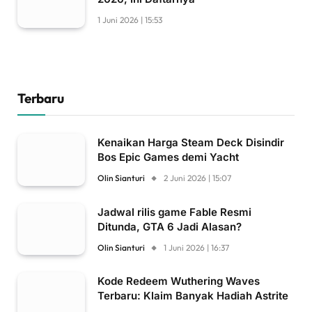
1 Juni 2026 | 15:53
Terbaru
Kenaikan Harga Steam Deck Disindir
Bos Epic Games demi Yacht
Olin Sianturi
2 Juni 2026 | 15:07
Jadwal rilis game Fable Resmi
Ditunda, GTA 6 Jadi Alasan?
Olin Sianturi
1 Juni 2026 | 16:37
Kode Redeem Wuthering Waves
Terbaru: Klaim Banyak Hadiah Astrite