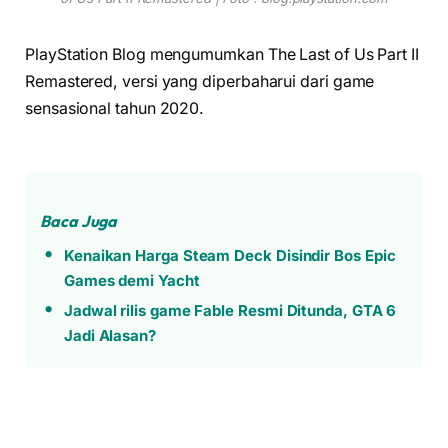
PlayStation Blog mengumumkan The Last of Us Part II
Remastered, versi yang diperbaharui dari game
sensasional tahun 2020.
Baca Juga
Kenaikan Harga Steam Deck Disindir Bos Epic
Games demi Yacht
Jadwal rilis game Fable Resmi Ditunda, GTA 6
Jadi Alasan?