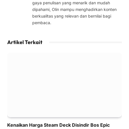
gaya penulisan yang menarik dan mudah
dipahami, Olin mampu menghadirkan konten
berkualitas yang relevan dan bernilai bagi
pembaca.
Artikel Terkait
Kenaikan Harga Steam Deck Disindir Bos Epic