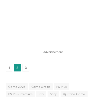
Advertisement
1
2
3
Game 2025
Game Gratis
PS Plus
PS Plus Premium
PS5
Sony
Uji Coba Game