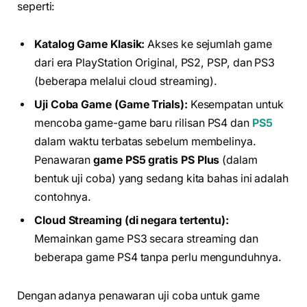
seperti:
Katalog Game Klasik:
Akses ke sejumlah game
dari era PlayStation Original, PS2, PSP, dan PS3
(beberapa melalui cloud streaming).
Uji Coba Game (Game Trials):
Kesempatan untuk
mencoba game-game baru rilisan PS4 dan
PS5
dalam waktu terbatas sebelum membelinya.
Penawaran
game PS5 gratis PS Plus
(dalam
bentuk uji coba) yang sedang kita bahas ini adalah
contohnya.
Cloud Streaming (di negara tertentu):
Memainkan game PS3 secara streaming dan
beberapa game PS4 tanpa perlu mengunduhnya.
Dengan adanya penawaran uji coba untuk game