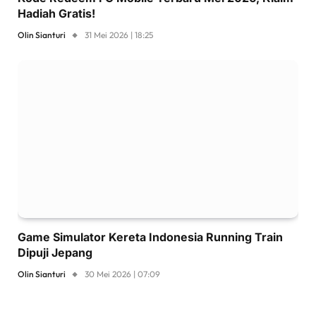
Hadiah Gratis!
Olin Sianturi
31 Mei 2026 | 18:25
Game Simulator Kereta Indonesia Running Train
Dipuji Jepang
Olin Sianturi
30 Mei 2026 | 07:09