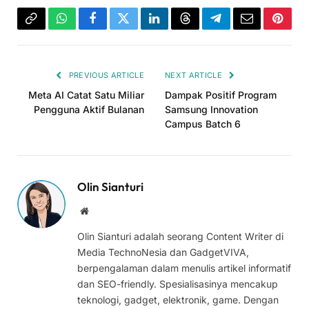
Copy
WhatsApp
Facebook
Twitter
LinkedIn
Threads
Telegram
Email
Pinter
Link
PREVIOUS ARTICLE
NEXT ARTICLE
Meta AI Catat Satu Miliar
Dampak Positif Program
Pengguna Aktif Bulanan
Samsung Innovation
Campus Batch 6
Olin Sianturi
Website
Olin Sianturi adalah seorang Content Writer di
Media TechnoNesia dan GadgetVIVA,
berpengalaman dalam menulis artikel informatif
dan SEO-friendly. Spesialisasinya mencakup
teknologi, gadget, elektronik, game. Dengan