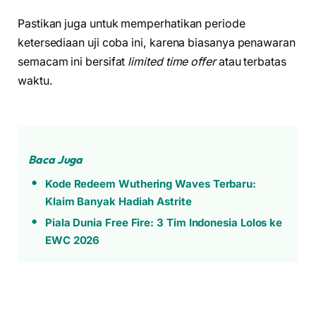
Pastikan juga untuk memperhatikan periode
ketersediaan uji coba ini, karena biasanya penawaran
semacam ini bersifat
limited time offer
atau terbatas
waktu.
Baca Juga
Kode Redeem Wuthering Waves Terbaru:
Klaim Banyak Hadiah Astrite
Piala Dunia Free Fire: 3 Tim Indonesia Lolos ke
EWC 2026