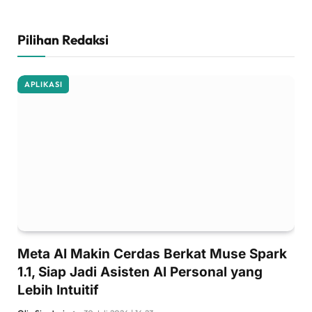
Pilihan Redaksi
APLIKASI
Meta AI Makin Cerdas Berkat Muse Spark
1.1, Siap Jadi Asisten AI Personal yang
Lebih Intuitif