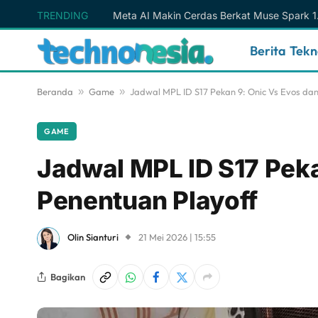
TRENDING
Berita Tek
Beranda
»
Game
»
Jadwal MPL ID S17 Pekan 9: Onic Vs Evos da
GAME
Jadwal MPL ID S17 Peka
Penentuan Playoff
Olin Sianturi
21 Mei 2026 | 15:55
Bagikan