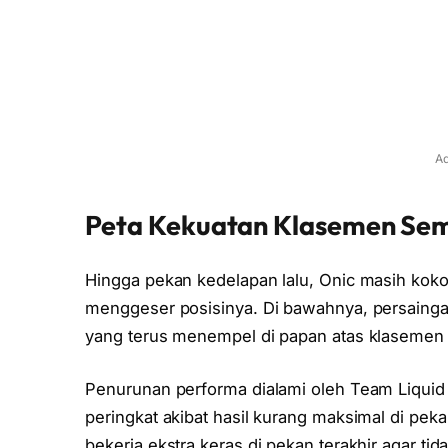
Ad
Peta Kekuatan Klasemen Se
Hingga pekan kedelapan lalu, Onic masih kok
menggeser posisinya. Di bawahnya, persaingan
yang terus menempel di papan atas klasemen
Penurunan performa dialami oleh Team Liquid I
peringkat akibat hasil kurang maksimal di pe
bekerja ekstra keras di pekan terakhir agar tid