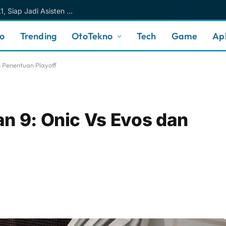
Meta AI Makin Cerdas Berkat Muse Spark 1.1, Siap Jadi Asisten AI Personal yang Lebih Intuitif
no
Trending
OtoTekno
Tech
Game
Apl
n Penentuan Playoff
n 9: Onic Vs Evos dan