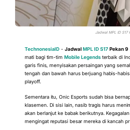
Jadwal MPL ID S17 P
TechnonesiaID
-
Jadwal
MPL ID S17
Pekan 9
mati bagi tim-tim
Mobile Legends
terbaik di I
garis finis, menyisakan persaingan yang sem
tengah dan bawah harus berjuang habis-habis
playoff.
Sementara itu, Onic Esports sudah bisa bern
klasemen. Di sisi lain, nasib tragis harus me
akan berlanjut ke babak berikutnya. Kegagala
mengingat reputasi besar mereka di kancah pr