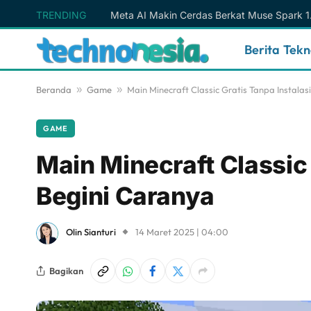
TRENDING
Berita Tek
Beranda
»
Game
»
Main Minecraft Classic Gratis Tanpa Instalas
GAME
Main Minecraft Classic 
Begini Caranya
Olin Sianturi
14 Maret 2025 | 04:00
Bagikan