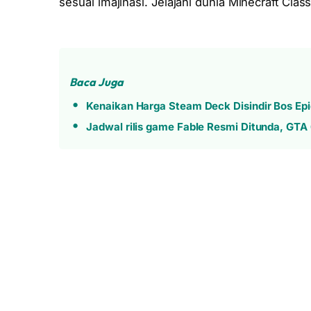
sesuai imajinasi. Jelajahi dunia Minecraft Cla
Baca Juga
Kenaikan Harga Steam Deck Disindir Bos Ep
Jadwal rilis game Fable Resmi Ditunda, GTA 