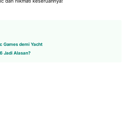
ssic dan nikmati keseruannya!
ic Games demi Yacht
6 Jadi Alasan?