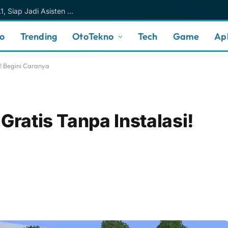
Meta AI Makin Cerdas Berkat Muse Spark 1.1, Siap Jadi Asisten AI Personal yang Lebih Intuitif
no
Trending
OtoTekno
Tech
Game
Apl
i! Begini Caranya
Gratis Tanpa Instalasi!