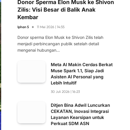
Donor Sperma Elon Musk ke Shivon
Zilis: Visi Besar di Balik Anak
Kembar
Iphan S
11 Mei 2026 | 14:55
Donor sperma Elon Musk ke Shivon Zilis telah
menjadi perbincangan publik setelah detail
mengenai hubungan…
Meta AI Makin Cerdas Berkat
Muse Spark 1.1, Siap Jadi
Asisten AI Personal yang
Lebih Intuitif
30 Juli 2026 | 16:23
Ditjen Bina Adwil Luncurkan
CEKATAN, Inovasi Integrasi
Layanan Kearsipan untuk
Perkuat SDM ASN