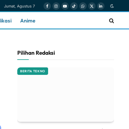
Jumat, Agustus 7
Facebook
Instagram
YouTube
TikTok
WhatsApp
X
LinkedIn
(Twitter)
ikasi
Anime
Pilihan Redaksi
BERITA TEKNO