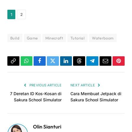
1
2
Build
Game
Minecraft
Tutorial
Waterboom
Copy
WhatsApp
Facebook
Twitter
LinkedIn
Threads
Telegram
Email
Pinter
Link
PREVIOUS ARTICLE
NEXT ARTICLE
7 Deretan ID Kos-Kosan di
Cara Membuat Jetpack di
Sakura School Simulator
Sakura School Simulator
Olin Sianturi