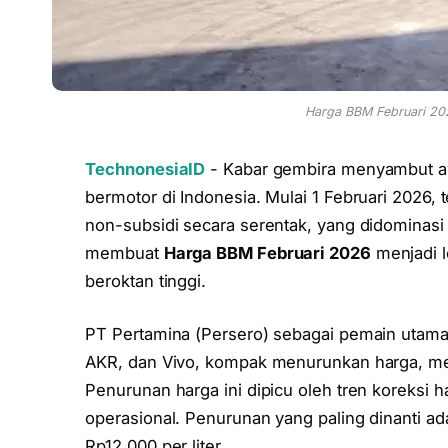
Harga BBM Februari 202
TechnonesiaID
- Kabar gembira menyambut aw
bermotor di Indonesia. Mulai 1 Februari 2026,
non-subsidi secara serentak, yang didominasi 
membuat
Harga BBM Februari 2026
menjadi l
beroktan tinggi.
PT Pertamina (Persero) sebagai pemain utama
AKR, dan Vivo, kompak menurunkan harga, men
Penurunan harga ini dipicu oleh tren koreksi h
operasional. Penurunan yang paling dinanti ad
Rp12.000 per liter.