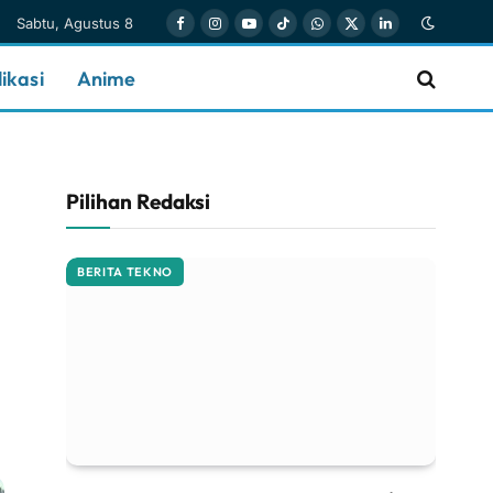
Sabtu, Agustus 8
Facebook
Instagram
YouTube
TikTok
WhatsApp
X
LinkedIn
(Twitter)
ikasi
Anime
Pilihan Redaksi
BERITA TEKNO