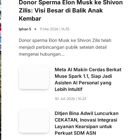
Donor Sperma Elon Musk ke Shivon
Zilis: Visi Besar di Balik Anak
Kembar
Iphan S
11 Mei 2026 | 14:55
Donor sperma Elon Musk ke Shivon Zilis telah
menjadi perbincangan publik setelah detail
mengenai hubungan…
Meta AI Makin Cerdas Berkat
Muse Spark 1.1, Siap Jadi
Asisten AI Personal yang
Lebih Intuitif
30 Juli 2026 | 16:23
Ditjen Bina Adwil Luncurkan
CEKATAN, Inovasi Integrasi
Layanan Kearsipan untuk
Perkuat SDM ASN