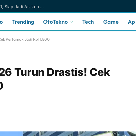
Meta AI Makin Cerdas Berkat Muse Spark 1.1, Siap Jadi Asisten AI Personal yang Lebih Intuitif
no
Trending
OtoTekno
Tech
Game
Apl
Cek Pertamax Jadi Rp11.800
26 Turun Drastis! Cek
0