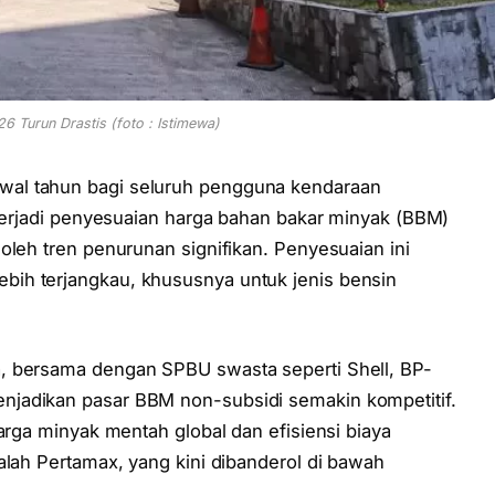
6 Turun Drastis (foto : Istimewa)
al tahun bagi seluruh pengguna kendaraan
 terjadi penyesuaian harga bahan bakar minyak (BBM)
oleh tren penurunan signifikan. Penyesuaian ini
ebih terjangkau, khususnya untuk jenis bensin
, bersama dengan SPBU swasta seperti Shell, BP-
jadikan pasar BBM non-subsidi semakin kompetitif.
arga minyak mentah global dan efisiensi biaya
alah Pertamax, yang kini dibanderol di bawah