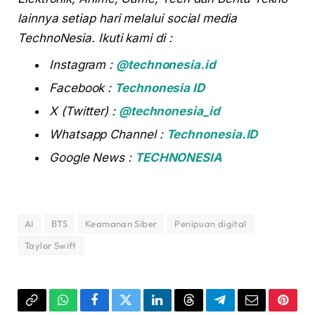
lainnya setiap hari melalui social media
TechnoNesia. Ikuti kami di :
Instagram :
@technonesia.id
Facebook :
Technonesia ID
X (Twitter) :
@technonesia_id
Whatsapp Channel :
Technonesia.ID
Google News :
TECHNONESIA
AI
BTS
Keamanan Siber
Penipuan digital
Taylor Swift
Copy
WhatsApp
Facebook
Twitter
LinkedIn
Threads
Telegram
Email
Pinter