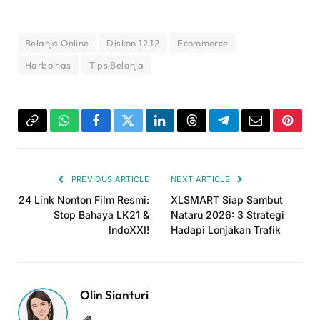
Belanja Online
Diskon 12.12
Ecommerce
Harbolnas
Tips Belanja
Copy
WhatsApp
Facebook
Twitter
LinkedIn
Threads
Telegram
Email
Pinter
Link
PREVIOUS ARTICLE
NEXT ARTICLE
24 Link Nonton Film Resmi:
XLSMART Siap Sambut
Stop Bahaya LK21 &
Nataru 2026: 3 Strategi
IndoXXI!
Hadapi Lonjakan Trafik
Olin Sianturi
Website