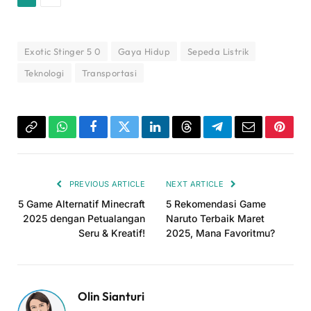
Exotic Stinger 5 0
Gaya Hidup
Sepeda Listrik
Teknologi
Transportasi
Copy
WhatsApp
Facebook
Twitter
LinkedIn
Threads
Telegram
Email
Pinter
Link
PREVIOUS ARTICLE
NEXT ARTICLE
5 Game Alternatif Minecraft
5 Rekomendasi Game
2025 dengan Petualangan
Naruto Terbaik Maret
Seru & Kreatif!
2025, Mana Favoritmu?
Olin Sianturi