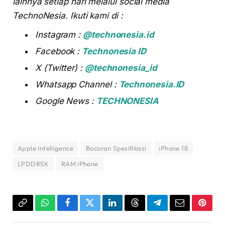
lainnya setiap hari melalui social media
TechnoNesia. Ikuti kami di :
Instagram :
@technonesia.id
Facebook :
Technonesia ID
X (Twitter) :
@technonesia_id
Whatsapp Channel :
Technonesia.ID
Google News :
TECHNONESIA
Apple Intelligence
Bocoran Spesifikasi
iPhone 18
LPDDR5X
RAM iPhone
Copy
WhatsApp
Facebook
Twitter
LinkedIn
Threads
Telegram
Email
Pinter