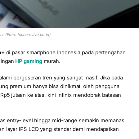
o+ (Foto: techno.viva.co.id)
o+
di pasar smartphone Indonesia pada pertengahan
aingan
HP gaming
murah.
galami pergeseran tren yang sangat masif. Jika pada
ung premium hanya bisa dinikmati oleh pengguna
p5 jutaan ke atas, kini Infinix mendobrak batasan
elas entry-level hingga mid-range semakin memanas.
an layar IPS LCD yang standar demi mendapatkan