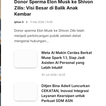
Donor Sperma Elon Musk ke Shivon
Zilis: Visi Besar di Balik Anak
Kembar
Iphan S
11 Mei 2026 | 14:55
Donor sperma Elon Musk ke Shivon Zilis telah
menjadi perbincangan publik setelah detail
mengenai hubungan…
Meta AI Makin Cerdas Berkat
Muse Spark 1.1, Siap Jadi
Asisten AI Personal yang
Lebih Intuitif
30 Juli 2026 | 16:23
Ditjen Bina Adwil Luncurkan
CEKATAN, Inovasi Integrasi
Layanan Kearsipan untuk
Perkuat SDM ASN