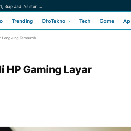
Meta AI Makin Cerdas Berkat Muse Spark 1.1, Siap Jadi Asisten AI Personal yang Lebih Intuitif
no
Trending
OtoTekno
Tech
Game
Apl
ar Lengkung Termurah
di HP Gaming Layar