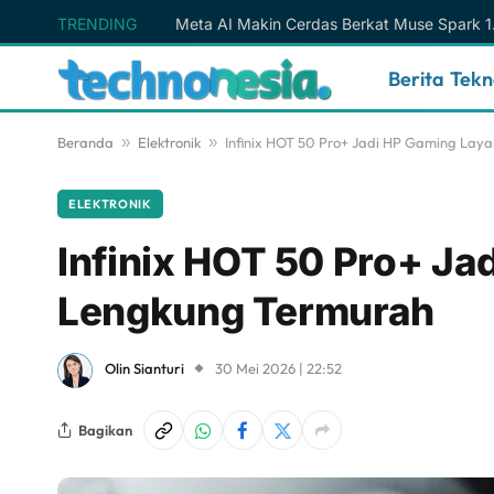
TRENDING
Berita Tek
Beranda
»
Elektronik
»
Infinix HOT 50 Pro+ Jadi HP Gaming Lay
ELEKTRONIK
Infinix HOT 50 Pro+ Ja
Lengkung Termurah
Olin Sianturi
30 Mei 2026 | 22:52
Bagikan