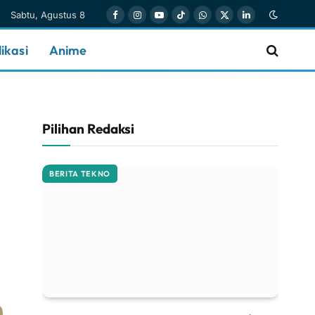
Sabtu, Agustus 8
Facebook
Instagram
YouTube
TikTok
WhatsApp
X
LinkedIn
(Twitter)
ikasi
Anime
Pilihan Redaksi
BERITA TEKNO