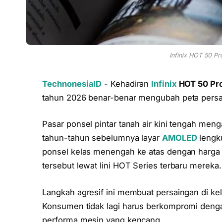
Infinix HOT 50 Pr
TechnonesiaID
- Kehadiran
Infinix
HOT 50 Pr
tahun 2026 benar-benar mengubah peta pers
Pasar ponsel pintar tanah air kini tengah men
tahun-tahun sebelumnya layar
AMOLED
lengk
ponsel kelas menengah ke atas dengan harga R
tersebut lewat lini HOT Series terbaru mereka.
Langkah agresif ini membuat persaingan di k
Konsumen tidak lagi harus berkompromi deng
performa mesin yang kencang.