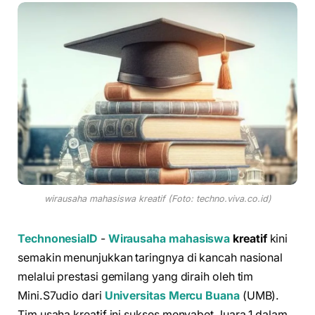
wirausaha mahasiswa kreatif (Foto: techno.viva.co.id)
TechnonesiaID
-
Wirausaha mahasiswa
kreatif
kini
semakin menunjukkan taringnya di kancah nasional
melalui prestasi gemilang yang diraih oleh tim
Mini.S7udio dari
Universitas Mercu Buana
(UMB).
Tim usaha kreatif ini sukses menyabet Juara 1 dalam