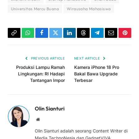
Universitas Mercu Buana
Wirausaha Mahasiswa
Copy
WhatsApp
Facebook
Twitter
LinkedIn
Threads
Telegram
Email
Pinter
Link
PREVIOUS ARTICLE
NEXT ARTICLE
Produksi Lampu Ramah
Kamera iPhone 18 Pro
Lingkungan: RI Hadapi
Bakal Bawa Upgrade
Tantangan Impor
Terbesar
Olin Sianturi
Website
Olin Sianturi adalah seorang Content Writer di
Media TechnoNesia dan GadgetVIVA,