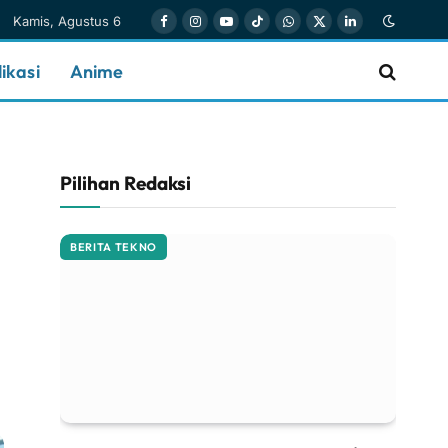
Kamis, Agustus 6
Facebook
Instagram
YouTube
TikTok
WhatsApp
X
LinkedIn
(Twitter)
ikasi
Anime
Pilihan Redaksi
BERITA TEKNO