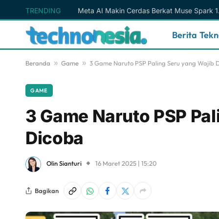
TRENDING
Berita Tek
Beranda
»
Game
»
3 Game Naruto PSP Paling Seru yang Wajib 
GAME
3 Game Naruto PSP Pal
Dicoba
Olin Sianturi
16 Maret 2025 | 15:20
Bagikan