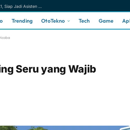
Meta AI Makin Cerdas Berkat Muse Spark 1.1, Siap Jadi Asisten AI Personal yang Lebih Intuitif
no
Trending
OtoTekno
Tech
Game
Apl
Dicoba
ing Seru yang Wajib